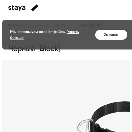
Каталог
Ошейники
Ошейники
Чёрный [Black]
Мы используем cookie–файлы.
Узнать
Хорошо
больше
Ошейник
Чёрный [Black]