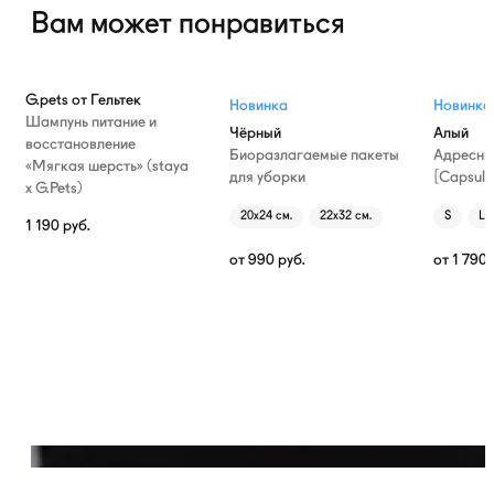
Вам может понравиться
G.pets от Гельтек
Новинка
Новинка
Шампунь питание и
Чёрный
Алый
восстановление
Биоразлагаемые пакеты
Адресни
«Мягкая шерсть» (staya
для уборки
[Capsule
х G.Pets)
20х24 см.
22х32 см.
S
L
1 190
руб.
от
990
руб.
от
1 790