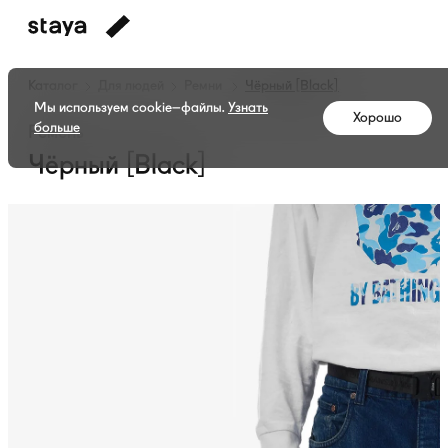
Каталог
Для людей
Ремни
Чёрный [Black]
Мы используем cookie–файлы.
Узнать
Хорошо
больше
Ремень
Чёрный [Black]