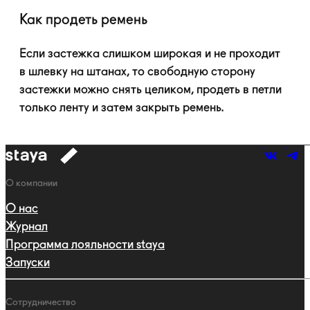
Как продеть ремень
Если застежка слишком широкая и не проходит
в шлевку на штанах, то свободную сторону
застежки можно снять целиком, продеть в петли
только ленту и затем закрыть ремень.
к
навигации
Навигация
О компании
О нас
Журнал
Программа лояльности staya
Запуски
Сотрудничество