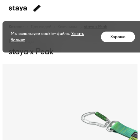
Каталог
Для людей
Ключницы
staya x Peak
Мы используем cookie–файлы.
Узнать
Хорошо
больше
Ключница
staya x Peak