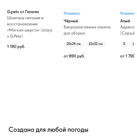
G.pets от Гельтек
Новинка
Новинка
Шампунь питание и
Чёрный
Алый
восстановление
Биоразлагаемые пакеты
Адресни
«Мягкая шерсть» (staya
для уборки
[Capsule
х G.Pets)
20х24 см.
22х32 см.
S
L
1 190
руб.
от
990
руб.
от
1 790
Создана для любой погоды