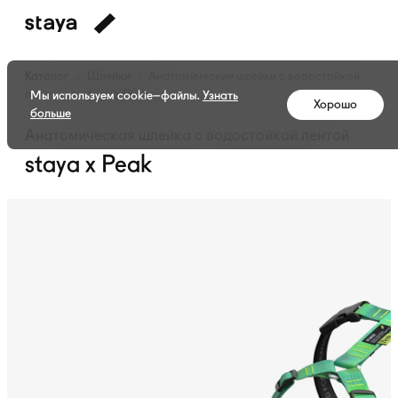
Каталог
Шлейки
Анатомические шлейки с водостойкой
лентой
staya x Peak
Мы используем cookie–файлы.
Узнать
Хорошо
больше
Анатомическая шлейка с водостойкой лентой
staya x Peak