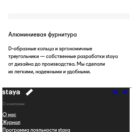
Алюминиевая фурнитура
D-образные
кольца и эргономичные
треугольники — собственные разработки staya
от дизайна до производства. Мы сделали
их легкими, надежными и удобными.
к
навигации
Навигация
О компании
О нас
Журнал
Программа лояльности staya