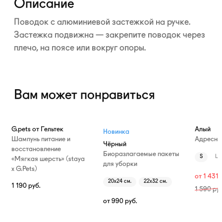
Описание
Поводок с алюминиевой застежкой на ручке.
Застежка подвижна — закрепите поводок через
плечо, на поясе или вокруг опоры.
Вам может понравиться
—10%
G.pets от Гельтек
Алый
Новинка
Шампунь питание и
Адресни
Чёрный
восстановление
Биоразлагаемые пакеты
S
L
«Мягкая шерсть» (staya
для уборки
х G.Pets)
от
1 431
20х24 см.
22х32 см.
1 190
руб.
1 590
руб
от
990
руб.