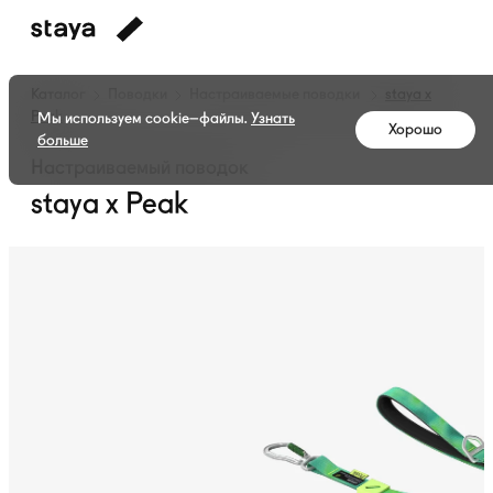
Каталог
Поводки
Настраиваемые поводки
staya x
Peak
Мы используем cookie–файлы.
Узнать
Хорошо
больше
Настраиваемый поводок
staya x Peak