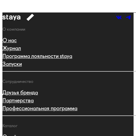
к
навигации
Навигация
О компании
О нас
Журнал
Программа лояльности staya
Запуски
Сотрудничество
Друзья бренда
Партнерства
Профессиональная программа
Каталог