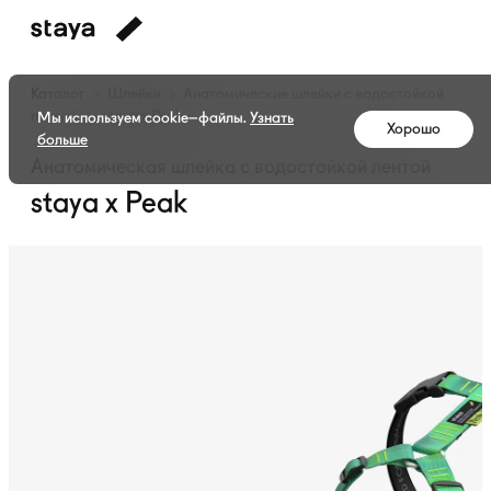
Каталог
Шлейки
Анатомические шлейки с водостойкой
лентой
staya x Peak
Мы используем cookie–файлы.
Узнать
Хорошо
больше
Анатомическая шлейка с водостойкой лентой
staya x Peak