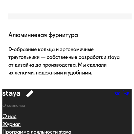
Алюминиевая фурнитура
D-образные
кольца и эргономичные
треугольники — собственные разработки staya
от дизайна до производства. Мы сделали
их легкими, надежными и удобными.
к
навигации
Навигация
О компании
О нас
Журнал
Программа лояльности staya