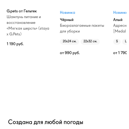
G.pets от Гельтек
Новинка
Новинка
Шампунь питание и
Чёрный
Алый
восстановление
Биоразлагаемые пакеты
Адресни
«Мягкая шерсть» (staya
для уборки
[Medal T
х G.Pets)
20х24 см.
22х32 см.
S
L
1 190
руб.
от
990
руб.
от
1 790
Создана для любой погоды