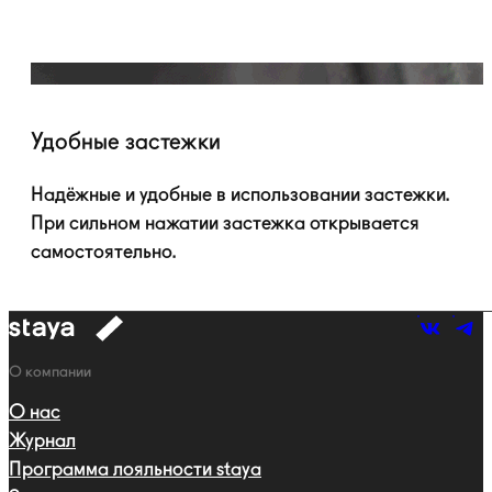
Удобные застежки
Надёжные и удобные в использовании застежки.
При сильном нажатии застежка открывается
самостоятельно.
к
навигации
Навигация
О компании
О нас
Журнал
Программа лояльности staya