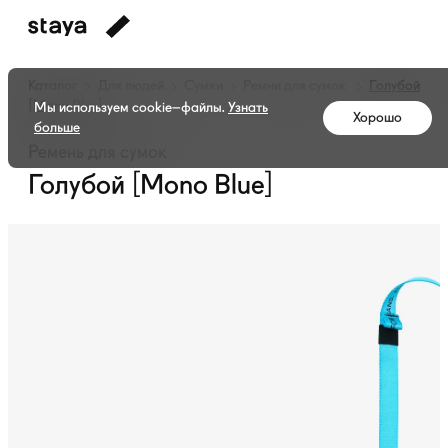
Каталог
Для людей
Сумки
Ремни для сумок
Голубой
[Mono Blue]
Мы используем cookie–файлы.
Узнать
Хорошо
больше
Ремень для сумок
Голубой [Mono Blue]