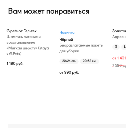
Вам может понравиться
—10%
G.pets от Гельтек
Золотой
Новинка
Шампунь питание и
Адресни
Чёрный
восстановление
Биоразлагаемые пакеты
S
L
«Мягкая шерсть» (staya
для уборки
х G.Pets)
от
1 431
20х24 см.
22х32 см.
1 190
руб.
1 590
руб
от
990
руб.