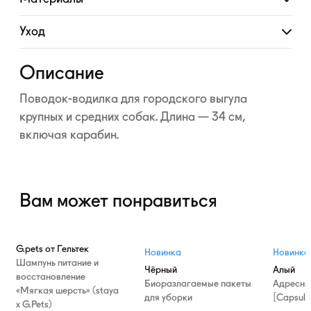
Развернуть
Уход
Развернуть
Описание
Поводок-водилка
для городского выгула
крупных и средних собак. Длина — 34 см,
включая карабин.
Вам может понравиться
G.pets от Гельтек
Новинка
Новинка
Шампунь питание и
Чёрный
Алый
восстановление
Биоразлагаемые пакеты
Адресни
«Мягкая шерсть» (staya
для уборки
[Capsule
х G.Pets)