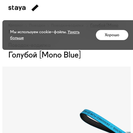
Каталог
Поводки
Поводки-водилки
Голубой [Mono
Blue]
Мы используем cookie–файлы.
Узнать
Хорошо
больше
Поводок-водилка
Голубой [Mono Blue]