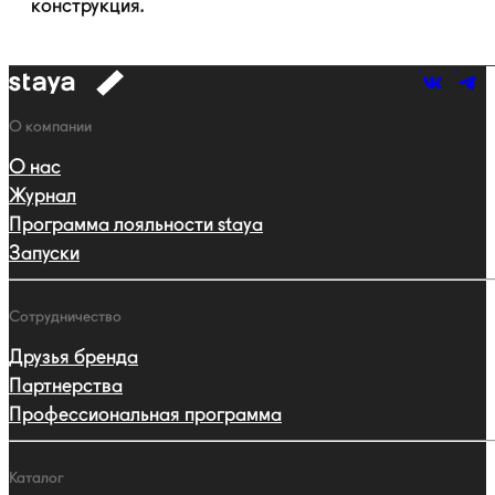
конструкция.
к
навигации
Навигация
О компании
О нас
Журнал
Программа лояльности staya
Запуски
Сотрудничество
Друзья бренда
Партнерства
Профессиональная программа
Каталог