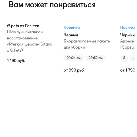
Вам может понравиться
G.pets от Гельтек
Новинка
Новинка
Шампунь питание и
Чёрный
Чёрный
восстановление
Биоразлагаемые пакеты
Адресни
«Мягкая шерсть» (staya
для уборки
[Capsule
х G.Pets)
20х24 см.
22х32 см.
S
L
1 190
руб.
от
990
руб.
от
1 790