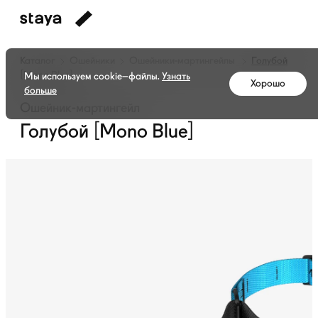
Каталог
Ошейники
Ошейники-мартингейлы
Голубой
[Mono Blue]
Мы используем cookie–файлы.
Узнать
Хорошо
больше
Ошейник-мартингейл
Голубой [Mono Blue]