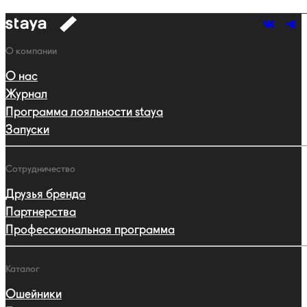
к
навигации
Навигация
О компании
О нас
Журнал
Программа лояльности staya
Запуски
Сотрудничество
Друзья бренда
Партнерства
Профессиональная программа
Каталог
Ошейники