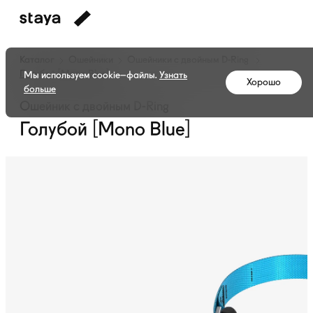
Каталог
Ошейники
Ошейники с двойным
D-Ring
Голубой [Mono Blue]
Мы используем cookie–файлы.
Узнать
Хорошо
больше
Ошейник с двойным D-Ring
Голубой [Mono Blue]