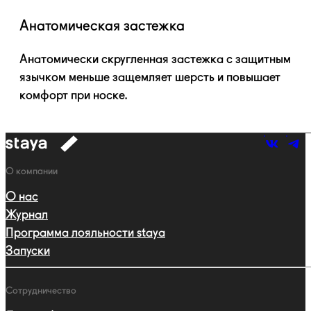
Анатомическая застежка
Анатомически скругленная застежка с защитным
язычком меньше защемляет шерсть и повышает
комфорт при носке.
к
навигации
Навигация
О компании
О нас
Журнал
Программа лояльности staya
Запуски
Сотрудничество