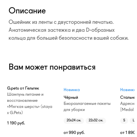
Развернуть
Описание
Ошейник из ленты с двусторонней печатью.
Анатомическая застежка и два
D-образных
кольца для большей безопасности вашей собаки.
Вам может понравиться
G.pets от Гельтек
Новинка
Новинка
Шампунь питание и
Чёрный
Стально
восстановление
Биоразлагаемые пакеты
Адресни
«Мягкая шерсть» (staya
для уборки
[Medal T
х G.Pets)
20х24 см.
22х32 см.
S
L
1 190
руб.
от
990
руб.
от
1 890