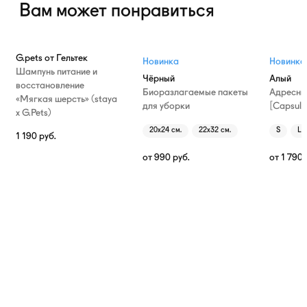
Вам может понравиться
G.pets от Гельтек
Новинка
Новинка
Шампунь питание и
Чёрный
Алый
восстановление
Биоразлагаемые пакеты
Адресни
«Мягкая шерсть» (staya
для уборки
[Capsule
х G.Pets)
20х24 см.
22х32 см.
S
L
1 190
руб.
от
990
руб.
от
1 790