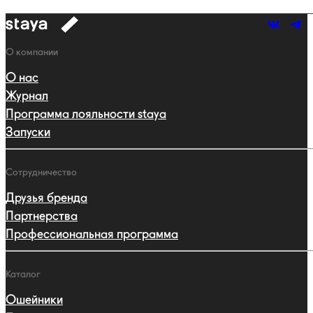
к
навигации
Навигация
О компании
О нас
Журнал
Программа лояльности staya
Запуски
Сотрудничество
Друзья бренда
Партнерства
Профессиональная программа
Каталог
Ошейники