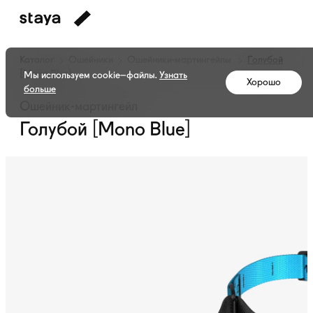
Каталог
Ошейники
Ошейники-мартингейлы
Голубой
[Mono Blue]
Мы используем cookie–файлы.
Узнать
Хорошо
больше
Ошейник-мартингейл
Голубой [Mono Blue]