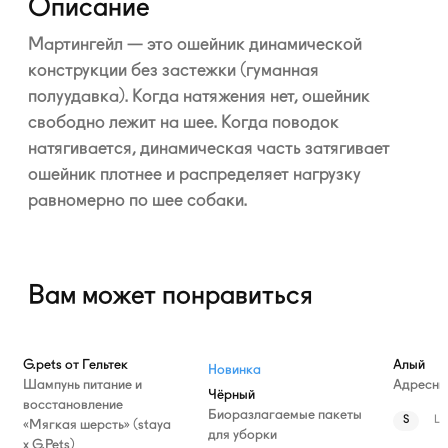
Описание
Мартингейл — это ошейник динамической
конструкции без застежки (гуманная
полуудавка). Когда натяжения нет, ошейник
свободно лежит на шее. Когда поводок
натягивается, динамическая часть затягивает
ошейник плотнее и распределяет нагрузку
равномерно по шее собаки.
Вам может понравиться
—10%
G.pets от Гельтек
Алый
Новинка
Шампунь питание и
Адресни
Чёрный
восстановление
Биоразлагаемые пакеты
S
L
«Мягкая шерсть» (staya
для уборки
х G.Pets)