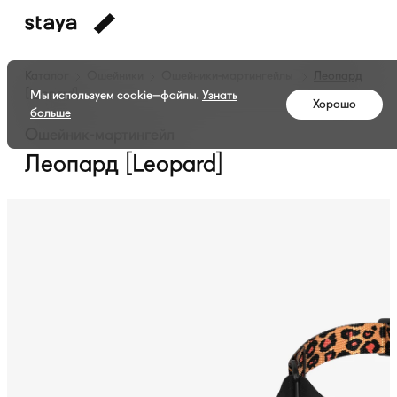
Каталог
Ошейники
Ошейники-мартингейлы
Леопард
[Leopard]
Мы используем cookie–файлы.
Узнать
Хорошо
больше
Ошейник-мартингейл
Леопард [Leopard]