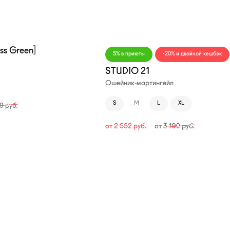
—20%
ss Green]
5% в приюты
-20% и двойной кешбэк
STUDIO 21
Ошейник-мартингейл
S
M
L
XL
90
руб.
от
2 552
руб.
от
3 190
руб.