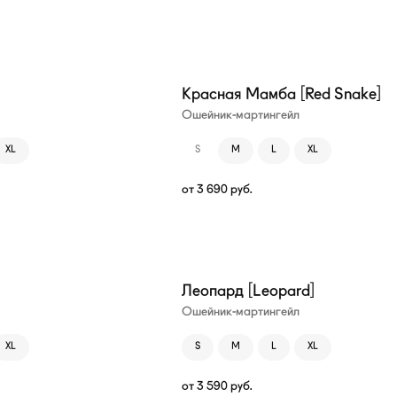
Красная Мамба [Red Snake]
Ошейник-мартингейл
XL
S
M
L
XL
от
3 690
руб.
Леопард [Leopard]
Ошейник-мартингейл
XL
S
M
L
XL
от
3 590
руб.