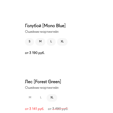
Голубой [Mono Blue]
Ошейник-мартингейл
S
M
L
XL
от
3 190
руб.
—10%
Лес [Forest Green]
Ошейник-мартингейл
M
L
XL
от
3 141
руб.
от
3 490
руб.