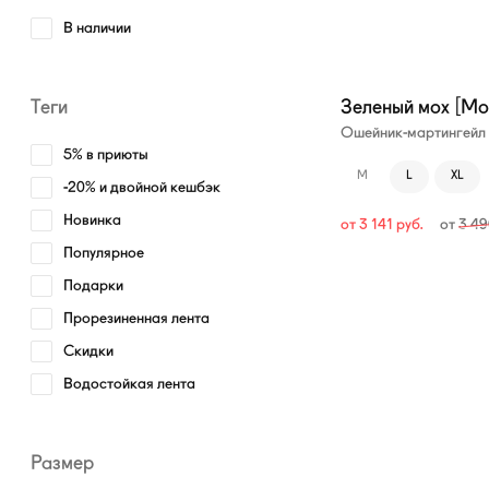
В наличии
—10%
Теги
Зеленый мох [Mo
Ошейник-мартингейл
5% в приюты
M
L
XL
-20% и двойной кешбэк
Новинка
от
3 141
руб.
от
3 4
Популярное
Подарки
Прорезиненная лента
Скидки
Водостойкая лента
Размер