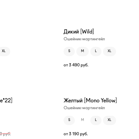
Дикий [Wild]
Ошейник-мартингейл
XL
S
M
L
XL
от
3 490
руб.
e'22]
Желтый [Mono Yellow]
Ошейник-мартингейл
S
M
L
XL
90
руб.
от
3 190
руб.