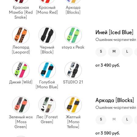
Красная
Красный
Аркада
Мамба [Red
[Mono Red]
[Blocks]
Snake]
Иней [Iced Blue]
Ошейник-мартингейл
Леопард
Черный
staya x Peak
[Leopard]
[Black]
S
M
L
от
3 490
руб.
Дикий [Wild]
Голубой
STUDIO 21
[Mono Blue]
Аркада [Blocks]
Ошейник-мартингейл
Зеленый мох
Лес [Forest
Желтый
S
M
L
[Moss
Green]
[Mono
Green]
Yellow]
от
3 590
руб.