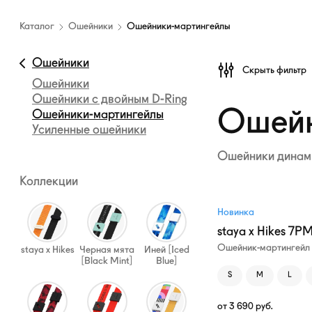
Каталог
амуниции
Каталог
Ошейники
Ошейники-мартингейлы
—
Ошейники-
Ошейники
Скрыть фильтр
мартингейлы
Ошейники
Ошейники с двойным
D-Ring
Ошейн
Ошейники-мартингейлы
Усиленные ошейники
Ошейники динами
Коллекции
Новинка
staya x Hikes 7P
Ошейник-мартингейл
staya x Hikes
Черная мята
Иней [Iced
[Black Mint]
Blue]
S
M
L
от
3 690
руб.