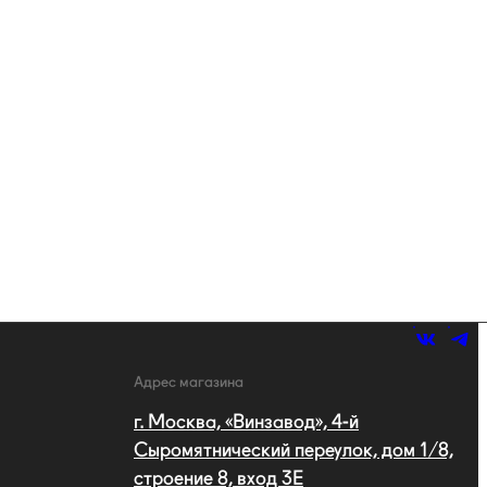
Адрес магазина
г. Москва, «Винзавод», 4-й
Сыромятнический переулок, дом 1/8,
строение 8, вход 3E