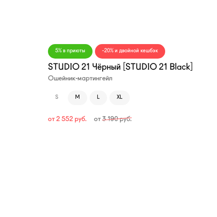
—20%
5% в приюты
-20% и двойной кешбэк
STUDIO 21 Чёрный [STUDIO 21 Black]
Ошейник-мартингейл
S
M
L
XL
от
2 552
руб.
от
3 190
руб.