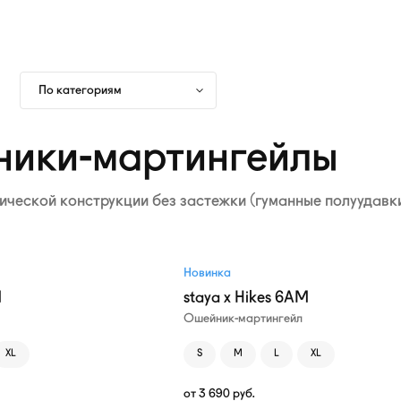
По категориям
ики-мартингейлы
ческой конструкции без застежки (гуманные полуудавк
Новинка
M
staya x Hikes 6AM
Ошейник-мартингейл
XL
S
M
L
XL
от
3 690
руб.