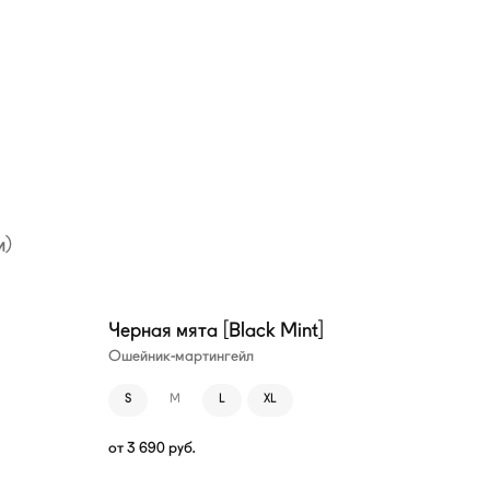
и)
Черная мята [Black Mint]
Ошейник-мартингейл
S
M
L
XL
от
3 690
руб.