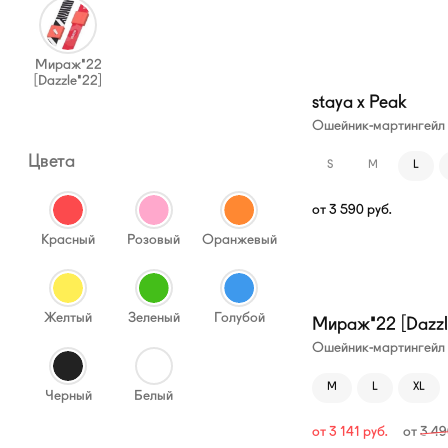
Мираж'22
[Dazzle'22]
staya x Peak
Ошейник-мартингейл
Цвета
S
M
L
от
3 590
руб.
Красный
Розовый
Оранжевый
—10%
Желтый
Зеленый
Голубой
Мираж'22 [Dazzl
Ошейник-мартингейл
M
L
XL
Черный
Белый
от
3 141
руб.
от
3 4