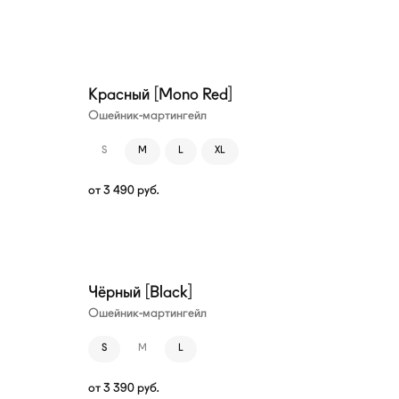
Красный [Mono Red]
Ошейник-мартингейл
S
M
L
XL
от
3 490
руб.
Чёрный [Black]
Ошейник-мартингейл
S
M
L
от
3 390
руб.