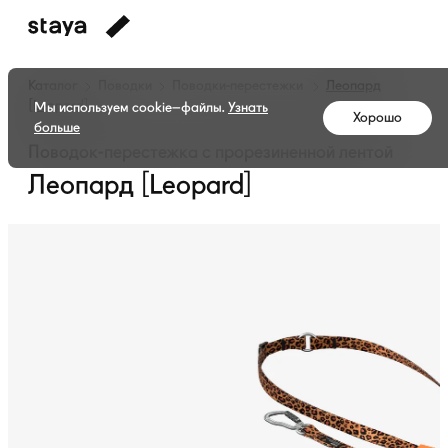
Каталог
Поводки
Поводки-перестежки
Леопард
[Leopard]
Мы используем cookie–файлы.
Узнать
Хорошо
больше
Поводок-перестежка с прорезиненной лентой
Леопард [Leopard]