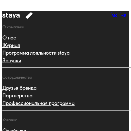
к
навигации
Навигация
О компании
О нас
Журнал
Программа лояльности staya
Запуски
Сотрудничество
Друзья бренда
Партнерства
Профессиональная программа
Каталог
Ошейники