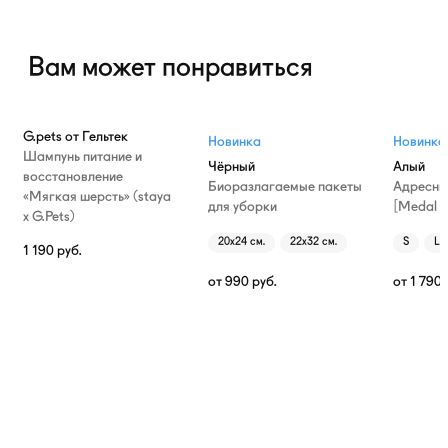
Вам может понравиться
G.pets от Гельтек
Новинка
Новинка
Шампунь питание и
Чёрный
Алый
восстановление
Биоразлагаемые пакеты
Адресни
«Мягкая шерсть» (staya
для уборки
[Medal T
х G.Pets)
20х24 см.
22х32 см.
S
L
1 190
руб.
от
990
руб.
от
1 790