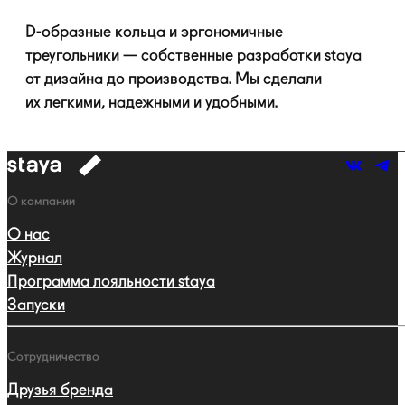
D-образные
кольца и эргономичные
треугольники — собственные разработки staya
от дизайна до производства. Мы сделали
их легкими, надежными и удобными.
к
навигации
Навигация
О компании
О нас
Журнал
Программа лояльности staya
Запуски
Сотрудничество
Друзья бренда