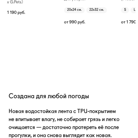
х G.Pets)
20х24 см.
22х32 см.
S
L
1 190
руб.
от
990
руб.
от
1 790
Создана для любой погоды
Новая водостойкая лента с
TPU-покрытием
не впитывает влагу, не собирает грязь и легко
очищается — достаточно протереть её после
прогулки, и она снова выглядит как новая.