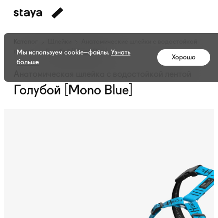
Каталог
Шлейки
Анатомические шлейки с водостойкой
лентой
Голубой [Mono Blue]
Мы используем cookie–файлы.
Узнать
Хорошо
больше
Анатомическая шлейка с водостойкой лентой
Голубой [Mono Blue]