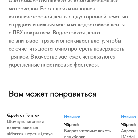
Анатомическая шлейка из комбинированных
материалов. Верх шлейки выполнен
из полиэстеровой ленты с двусторонней печатью,
а грудная и нижняя части из водостойкой ленты
с ПВХ покрытием. Водостойкая лента
не впитывает грязь и отталкивает влагу, чтобы
ее очистить достаточно протереть поверхность
тряпкой. В качестве застежек используются
укрепленные пластиковые фастексы.
Вам может понравиться
G.pets от Гельтек
Новинка
Новинка
Шампунь питание и
Чёрный
Чёрный
восстановление
Биоразлагаемые пакеты
Адресни
«Мягкая шерсть» (staya
для уборки
[Medal T