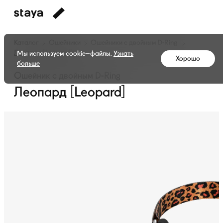
Каталог
Ошейники
Ошейники с двойным
D-Ring
Леопард [Leopard]
Мы используем cookie–файлы.
Узнать
Хорошо
больше
Ошейник с двойным D-Ring
Леопард [Leopard]