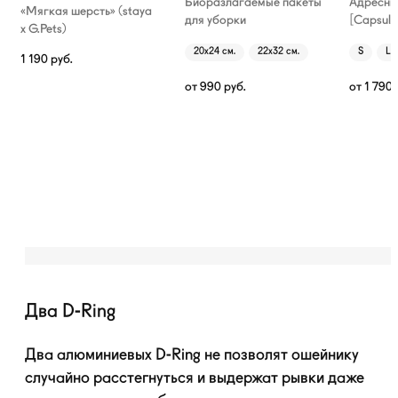
Биоразлагаемые пакеты
Адресни
«Мягкая шерсть» (staya
для уборки
[Capsule
х G.Pets)
20х24 см.
22х32 см.
S
L
1 190
руб.
от
990
руб.
от
1 790
Два D-Ring
Два алюминиевых
D-Ring
не позволят ошейнику
случайно расстегнуться и выдержат рывки даже