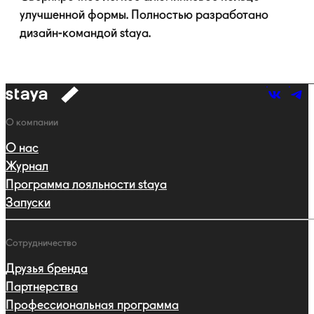
улучшенной формы. Полностью разработано
дизайн-командой
staya.
к
навигации
Навигация
О компании
О нас
Журнал
Программа лояльности staya
Запуски
Сотрудничество
Друзья бренда
Партнерства
Профессиональная программа