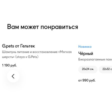
Вам может понравиться
G.pets от Гельтек
Новинка
Шампунь питание и восстановление «Мягкая
Чёрный
шерсть» (staya х G.Pets)
Биоразлагаемые паке
1 190
руб.
20х24 см.
22х32 с
от
990
руб.