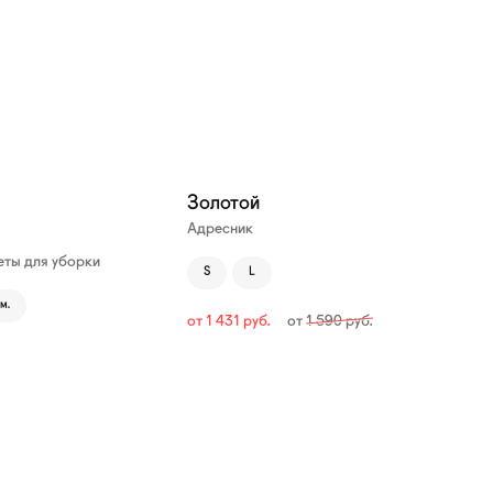
—10%
Золотой
Адресник
ты для уборки
S
L
м.
от
1 431
руб.
от
1 590
руб.