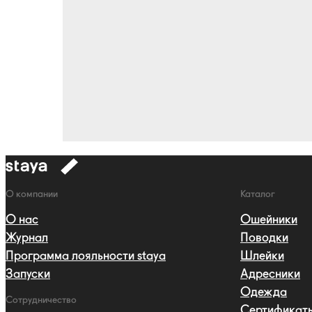
к
навигации
Навигация
О компании
Каталог
О нас
Ошейники
Журнал
Поводки
Программа лояльности staya
Шлейки
Запуски
Адресники
Одежда
Сотрудничество
Сертификат