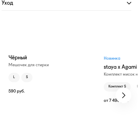
Уход
Развернуть
Чёрный
Новинка
Мешочек для стирки
staya x Agami
Комплект мисок н
L
S
Комплект S
К
590
руб.
от
7 490
руб.