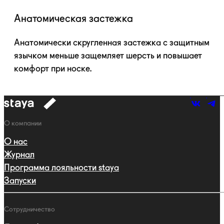
Анатомическая застежка
Анатомически скругленная застежка с защитным
язычком меньше защемляет шерсть и повышает
комфорт при носке.
к
навигации
Навигация
О компании
О нас
Журнал
Программа лояльности staya
Запуски
Сотрудничество