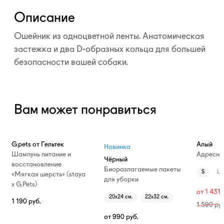
Развернуть
Описание
Ошейник из одноцветной ленты. Анатомическая
застежка и два
D-образных
кольца для большей
безопасности вашей собаки.
Вам может понравиться
—10%
G.pets от Гельтек
Алый
Новинка
Шампунь питание и
Адресни
Чёрный
восстановление
Биоразлагаемые пакеты
S
L
«Мягкая шерсть» (staya
для уборки
х G.Pets)
от
1 431
20х24 см.
22х32 см.
1 190
руб.
1 590
руб
от
990
руб.