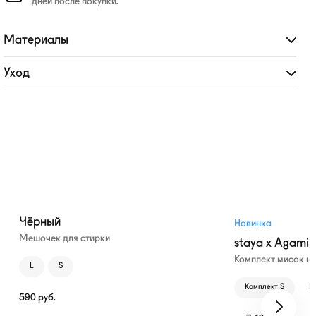
дней после покупки.
Материалы
Развернуть
Уход
Развернуть
Чёрный
Новинка
Мешочек для стирки
staya x Agami
Комплект мисок н
L
S
Комплект S
К
590
руб.