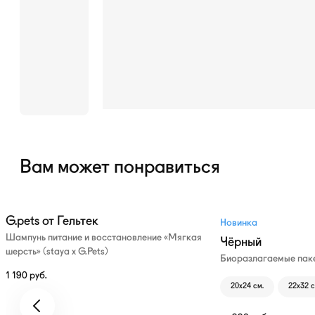
Вам может понравиться
G.pets от Гельтек
Новинка
Шампунь питание и восстановление «Мягкая
Чёрный
шерсть» (staya х G.Pets)
Биоразлагаемые паке
1 190
руб.
20х24 см.
22х32 с