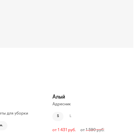
—10%
Алый
Адресник
ты для уборки
S
L
м.
от
1 431
руб.
от
1 590
руб.