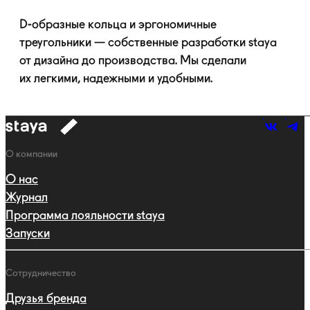
D-образные
кольца и эргономичные
треугольники — собственные разработки staya
от дизайна до производства. Мы сделали
их легкими, надежными и удобными.
к
навигации
Навигация
О компании
О нас
Журнал
Программа лояльности staya
Запуски
Сотрудничество
Друзья бренда