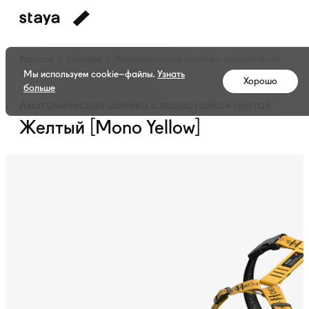
Каталог
Шлейки
Анатомические шлейки с водостойкой
лентой
Желтый [Mono Yellow]
Мы используем cookie–файлы.
Узнать
Хорошо
больше
Анатомическая шлейка с водостойкой лентой
Желтый [Mono Yellow]