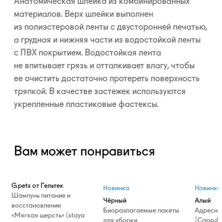
Анатомическая шлейка из комбинированных
материалов. Верх шлейки выполнен
из полиэстеровой ленты с двусторонней печатью,
а грудная и нижняя части из водостойкой ленты
с ПВХ покрытием. Водостойкая лента
не впитывает грязь и отталкивает влагу, чтобы
ее очистить достаточно протереть поверхность
тряпкой. В качестве застежек используются
укрепленные пластиковые фастексы.
Вам может понравиться
G.pets от Гельтек
Новинка
Новинка
Шампунь питание и
Чёрный
Алый
восстановление
Биоразлагаемые пакеты
Адресни
«Мягкая шерсть» (staya
для уборки
[Capsule