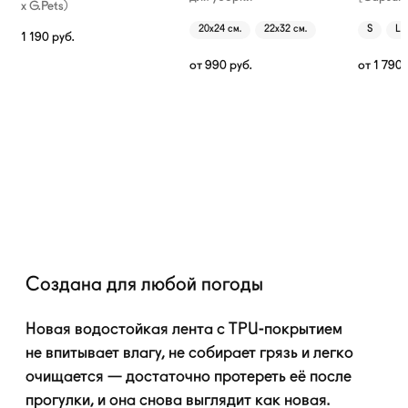
х G.Pets)
20х24 см.
22х32 см.
S
L
1 190
руб.
от
990
руб.
от
1 790
Создана для любой погоды
Новая водостойкая лента с
TPU-покрытием
не впитывает влагу, не собирает грязь и легко
очищается — достаточно протереть её после
прогулки, и она снова выглядит как новая.