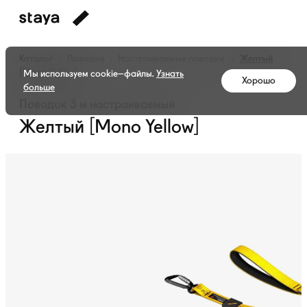
Каталог
Поводки
Настраиваемые поводки
Желтый
[Mono Yellow]
Мы используем cookie–файлы.
Узнать
Хорошо
больше
Поводок 3 м настраиваемый
Желтый [Mono Yellow]