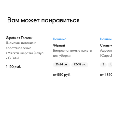
Вам может понравиться
G.pets от Гельтек
Новинка
Новинка
Шампунь питание и
Чёрный
Стально
восстановление
Биоразлагаемые пакеты
Адресни
«Мягкая шерсть» (staya
для уборки
[Capsule
х G.Pets)
20х24 см.
22х32 см.
S
L
1 190
руб.
от
990
руб.
от
1 890