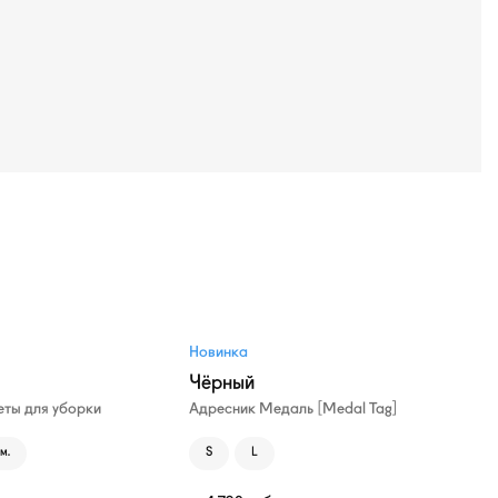
Новинка
Чёрный
ты для уборки
Адресник Медаль [Medal Tag]
м.
S
L