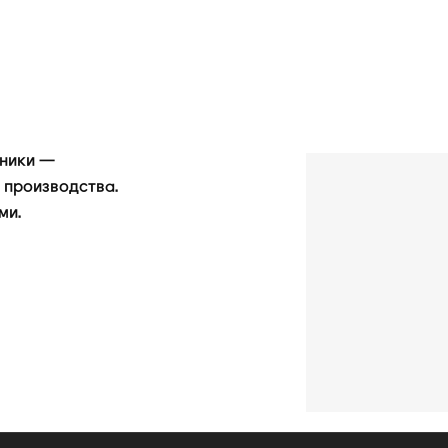
ьники —
 производства.
ми.