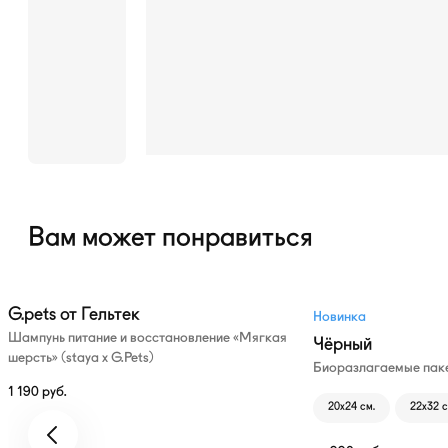
В качестве
застежек
используются
укрепленные
пластиковые
фастексы.
Вам может понравиться
G.pets от Гельтек
Новинка
Шампунь питание и восстановление «Мягкая
Чёрный
шерсть» (staya х G.Pets)
Биоразлагаемые паке
1 190
руб.
20х24 см.
22х32 с