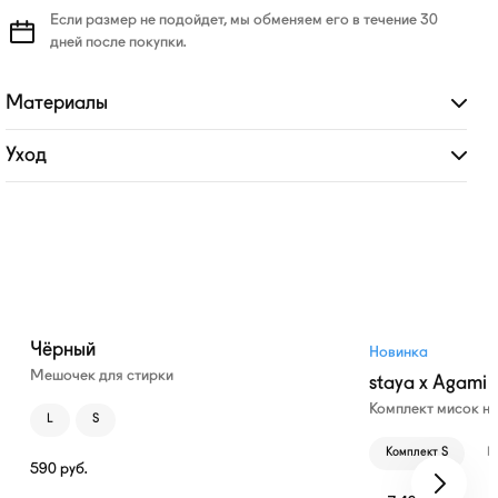
Если размер не подойдет, мы обменяем его в течение 30
дней после покупки.
Материалы
Развернуть
Уход
Развернуть
Чёрный
Новинка
Мешочек для стирки
staya x Agami
Комплект мисок н
L
S
Комплект S
К
590
руб.