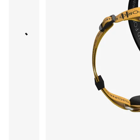
и нижняя
части
из водостойкой
ленты
с ПВХ
покрытием.
Водостойкая
лента
не впитывает
грязь
и отталкивает
влагу,
чтобы
ее очистить
достаточно
протереть
поверхность
тряпкой.