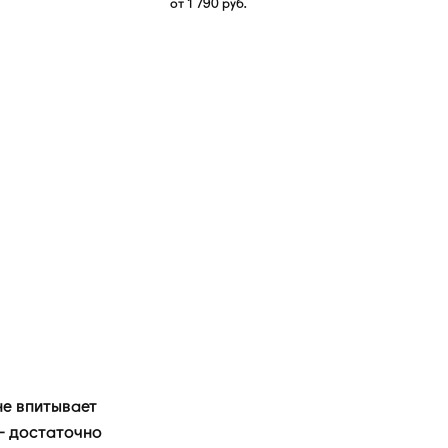
от
1 790
руб.
е впитывает
 — достаточно