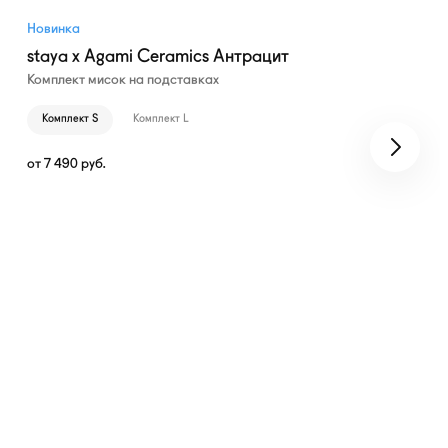
Новинка
staya x Agami Ceramics Антрацит
Комплект мисок на подставках
Комплект S
Комплект L
от
7 490
руб.