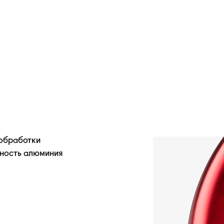
 обработки
хность алюминия