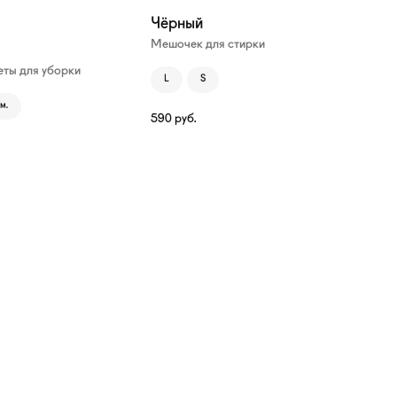
Чёрный
Мешочек для стирки
ты для уборки
L
S
м.
590
руб.