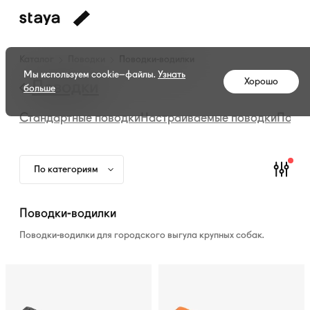
Каталог
Каталог
Поводки
Поводки-водилки
амуниции
Мы используем cookie–файлы.
Узнать
Хорошо
—
Поводки
больше
Поводки-
Стандартные поводки
Настраиваемые поводки
Повод
водилки
По категориям
Поводки-водилки
Поводки-водилки для городского выгула крупных собак.