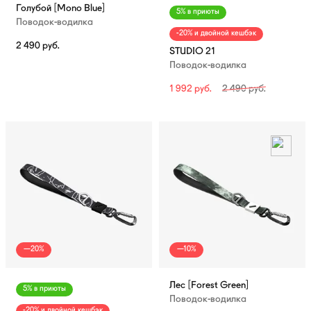
Голубой [Mono Blue]
5% в приюты
Поводок-водилка
-20% и двойной кешбэк
2 490
руб.
STUDIO 21
Поводок-водилка
1 992
руб.
2 490
руб.
—20%
—10%
Лес [Forest Green]
5% в приюты
Поводок-водилка
-20% и двойной кешбэк