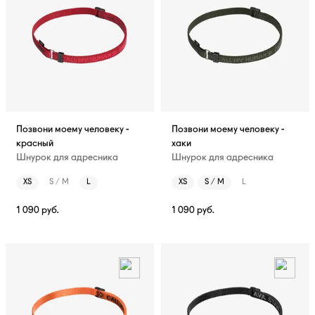
Позвони моему человеку -
Позвони моему человеку -
красный
хаки
Шнурок для адресника
Шнурок для адресника
XS
S / M
L
XS
S / M
L
1 090
руб.
1 090
руб.