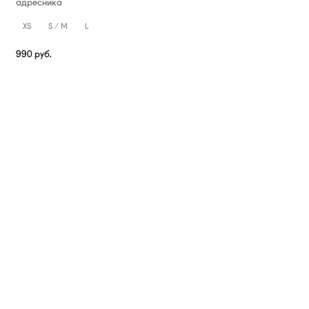
адресника
XS
S / M
L
990
руб.