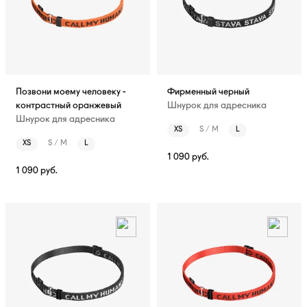
Позвони моему человеку -
Фирменный черный
контрастный оранжевый
Шнурок для адресника
Шнурок для адресника
XS
S / M
L
XS
S / M
L
1 090
руб.
1 090
руб.