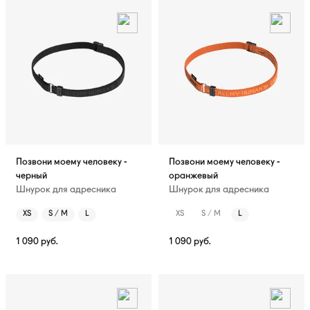
Позвони моему человеку -
Позвони моему человеку -
черный
оранжевый
Шнурок для адресника
Шнурок для адресника
XS
S / M
L
XS
S / M
L
1 090
руб.
1 090
руб.