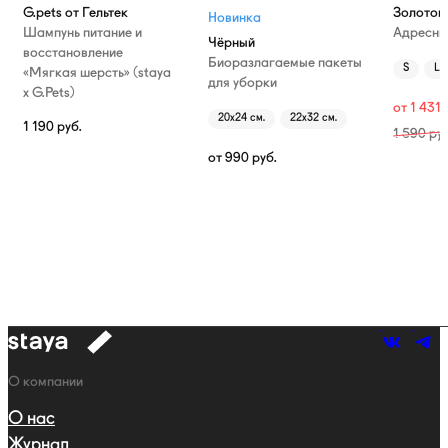
G.pets от Гельтек
Золотой
Новинка
Шампунь питание и
Адресни
Чёрный
восстановление
Биоразлагаемые пакеты
S
L
«Мягкая шерсть» (staya
для уборки
х G.Pets)
от
1 431
20х24 см.
22х32 см.
1 190
руб.
1 590
руб
от
990
руб.
к
навигации
Навигация
О компании
О нас
Журнал