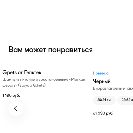
Вам может понравиться
G.pets от Гельтек
Новинка
Шампунь питание и восстановление «Мягкая
Чёрный
шерсть» (staya х G.Pets)
Биоразлагаемые паке
1 190
руб.
20х24 см.
22х32 с
от
990
руб.