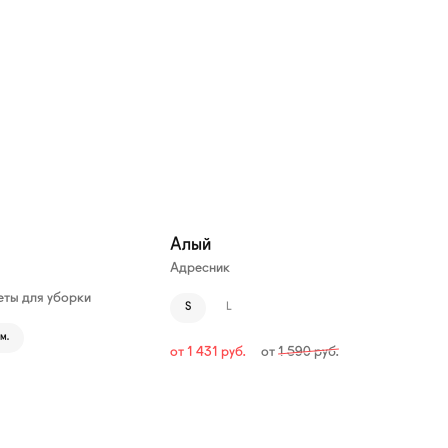
—10%
Алый
Адресник
ты для уборки
S
L
м.
от
1 431
руб.
от
1 590
руб.