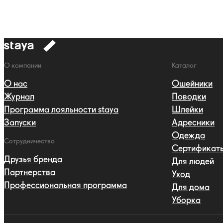
к
навигации
Навигация
О компании
Каталог
О нас
Ошейники
Журнал
Поводки
Программа лояльности staya
Шлейки
Запуски
Адресники
Одежда
Сотрудничество
Сертификат
Друзья бренда
Для людей
Партнерства
Уход
Профессиональная программа
Для дома
Уборка