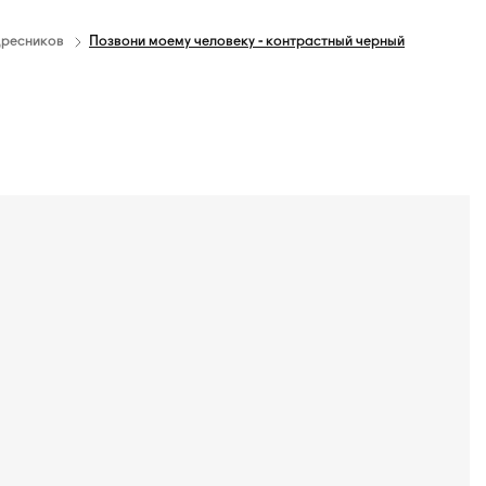
дресников
Позвони моему человеку - контрастный черный