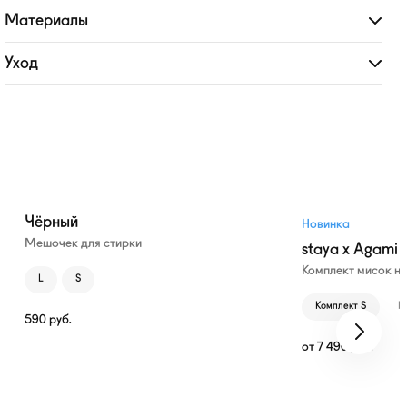
Материалы
Развернуть
Уход
Развернуть
Чёрный
Новинка
Мешочек для стирки
staya x Agami
Комплект мисок н
L
S
Комплект S
К
590
руб.
от
7 490
руб.