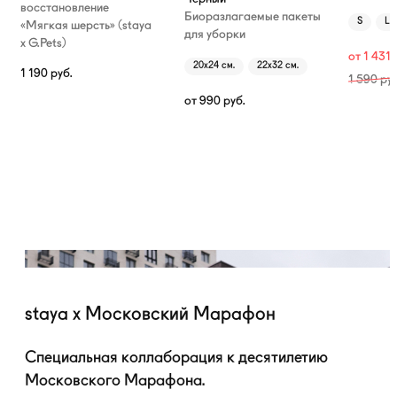
восстановление
Биоразлагаемые пакеты
S
L
«Мягкая шерсть» (staya
для уборки
х G.Pets)
от
1 431
20х24 см.
22х32 см.
1 190
руб.
1 590
руб
от
990
руб.
staya x Московский Марафон
Специальная коллаборация к десятилетию
Московского Марафона.