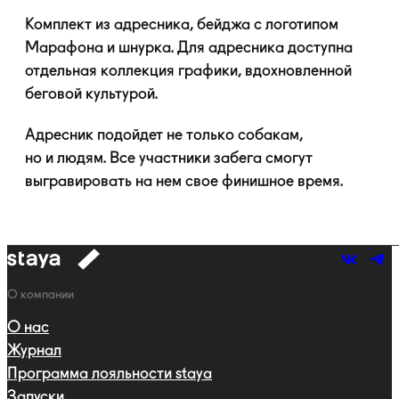
Комплект из адресника, бейджа с логотипом
Марафона и шнурка. Для адресника доступна
отдельная коллекция графики, вдохновленной
беговой культурой.
Адресник подойдет не только собакам,
но и людям. Все участники забега смогут
выгравировать на нем свое финишное время.
к
навигации
Навигация
О компании
О нас
Журнал
Программа лояльности staya
Запуски