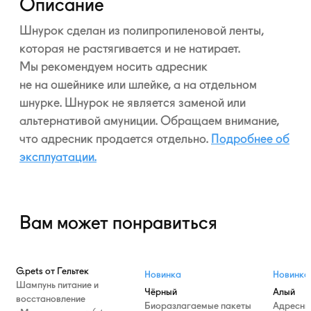
Описание
Шнурок сделан из полипропиленовой ленты,
которая не растягивается и не натирает.
Мы рекомендуем носить адресник
не на ошейнике или шлейке, а на отдельном
шнурке. Шнурок не является заменой или
альтернативой амуниции. Обращаем внимание,
что адресник продается отдельно.
Подробнее об
эксплуатации.
Вам может понравиться
G.pets от Гельтек
Новинка
Новинка
Шампунь питание и
Чёрный
Алый
восстановление
Биоразлагаемые пакеты
Адресни