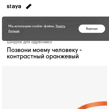
Каталог
Адресники
Шнурки для адресников
Шнурки
для адресников
Позвони моему человеку - контрастный
Мы используем cookie–файлы.
Узнать
Хорошо
оранжевый
больше
Шнурок для адресника
Позвони моему человеку -
контрастный оранжевый