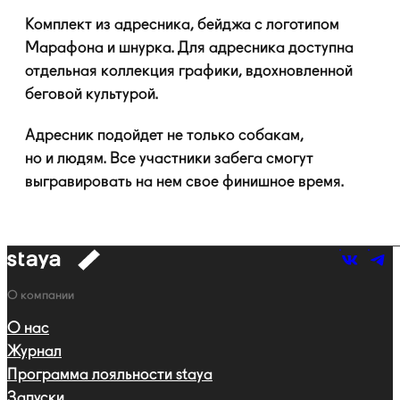
Комплект из адресника, бейджа с логотипом
Марафона и шнурка. Для адресника доступна
отдельная коллекция графики, вдохновленной
беговой культурой.
Адресник подойдет не только собакам,
но и людям. Все участники забега смогут
выгравировать на нем свое финишное время.
к
навигации
Навигация
О компании
О нас
Журнал
Программа лояльности staya
Запуски