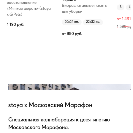
восстановление
Биоразлагаемые пакеты
S
L
«Мягкая шерсть» (staya
для уборки
х G.Pets)
от
1 431
20х24 см.
22х32 см.
1 190
руб.
1 590
руб
от
990
руб.
staya x Московский Марафон
Специальная коллаборация к десятилетию
Московского Марафона.