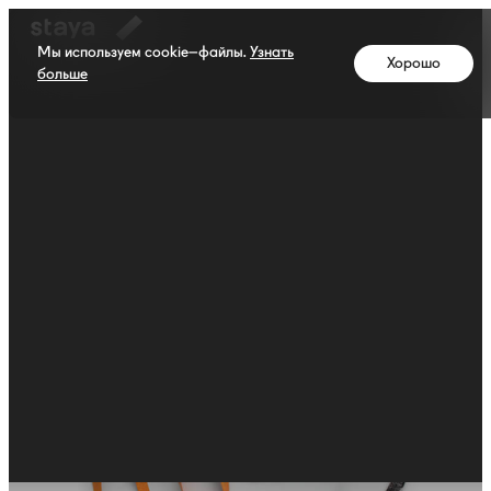
staya.
Амуниция
Мы используем cookie–файлы.
Узнать
Хорошо
и
больше
экипировка
для
собак