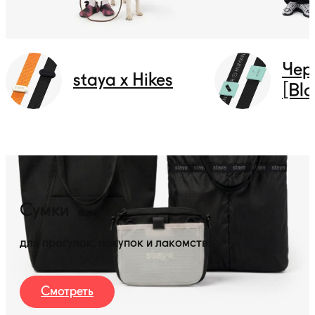
Чер
staya x Hikes
[Bla
Сумки
для прогулок, покупок и лакомств.
Смотреть