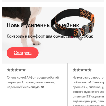
Новый усиленный ошейник
Контроль и комфорт для самых сильных собак
Смотреть
Очень круто! Айфон среди собачий
Не магазин, а просто 
амуниции! Стильно, качественно,
собачников! Очень кру
надежно! Рекомендую! ❤️
прочная и, главное, у
вашего пушистого лю
амуниция!!! Покупал и 
ещё не один раз, атм
в магазине просто суп