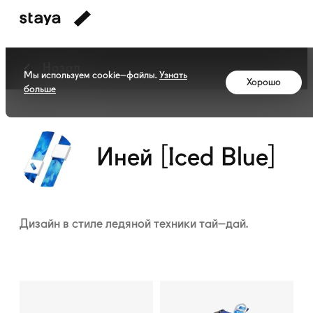
Назад
Мы используем cookie–файлы.
Узнать
Хорошо
больше
Коллекция
Иней
[Iced
Blue]
Иней [Iced Blue]
Дизайн в стиле ледяной техники
тай–дай
.