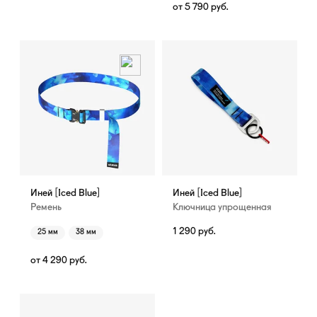
от
5 790
руб.
Иней [Iced Blue]
Иней [Iced Blue]
Ремень
Ключница упрощенная
1 290
руб.
25 мм
38 мм
от
4 290
руб.