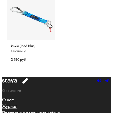
Иней [Iced Blue]
Ключница
2 790
руб.
к
навигации
Навигация
О компании
О нас
Журнал