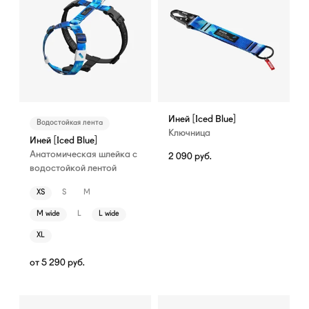
Иней [Iced Blue]
Водостойкая лента
Ключница
Иней [Iced Blue]
Анатомическая шлейка с
2 090
руб.
водостойкой лентой
XS
S
M
M wide
L
L wide
XL
от
5 290
руб.