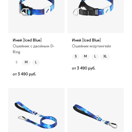
Иней [Iced Blue]
Иней [Iced Blue]
Ошейник с двойным D-
Ошейник-мартингейл
Ring
S
M
L
XL
S
M
L
от
3 490
руб.
от
3 490
руб.