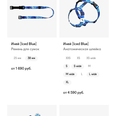
Иней [Iced Blue]
Иней [Iced Blue]
Ремень для сумок
Анатомическая шлейка
25 мм
38 мм
XXS
XS
XS wide
S
S wide
M
от
1 690
руб.
M wide
L
L wide
XL
от
4 590
руб.