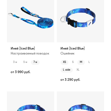
Иней [Iced Blue]
Иней [Iced Blue]
Настраиваемый поводок
Ошейник
3 м
5 м
7 м
XS
S
M
L
L wide
XL
от
3 990
руб.
от
3 290
руб.