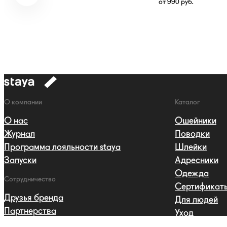
от
990
руб.
к
навигации
Навигация
О компании
Каталог
О нас
Ошейники
Журнал
Поводки
Программа лояльности staya
Шлейки
Запуски
Адресники
Одежда
Сотрудничество
Сертификат
Друзья бренда
Для людей
Партнерства
Уход
Профессиональная программа
Для дома