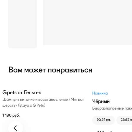
Вам может понравиться
G.pets от Гельтек
Новинка
Шампунь питание и восстановление «Мягкая
Чёрный
шерсть» (staya х G.Pets)
Биоразлагаемые паке
1 190
руб.
20х24 см.
22х32 с