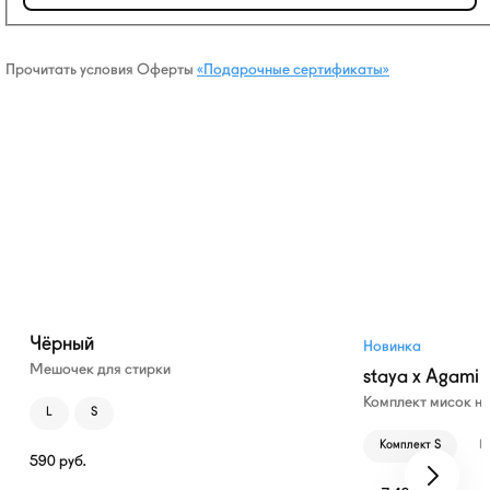
Прочитать условия Оферты
«Подарочные сертификаты»
Чёрный
Новинка
Мешочек для стирки
staya x Agami
Комплект мисок н
L
S
Комплект S
К
590
руб.