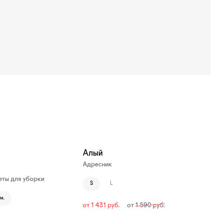
—10%
Алый
Адресник
ты для уборки
S
L
м.
от
1 431
руб.
от
1 590
руб.