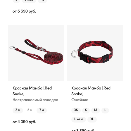
от
5 390
руб.
Красная Мамба [Red
Красная Мамба [Red
Snake]
Snake]
Настраиваемый поводок
Ошейник
3 м
5 м
7 м
XS
S
M
L
L wide
XL
от
4 090
руб.
от
3 390
руб.