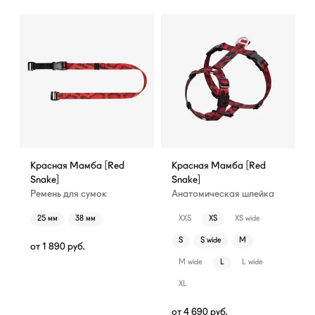
Красная Мамба [Red
Красная Мамба [Red
Snake]
Snake]
Ремень для сумок
Анатомическая шлейка
25 мм
38 мм
XXS
XS
XS wide
S
S wide
M
от
1 890
руб.
M wide
L
L wide
XL
от
4 690
руб.