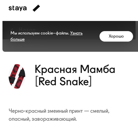
Назад
Мы используем cookie–файлы.
Узнать
Хорошо
больше
Коллекция
Красная
Мамба
[Red
Красная Мамба
Snake]
[Red Snake]
Черно-красный змеиный принт — смелый,
опасный, завораживающий.