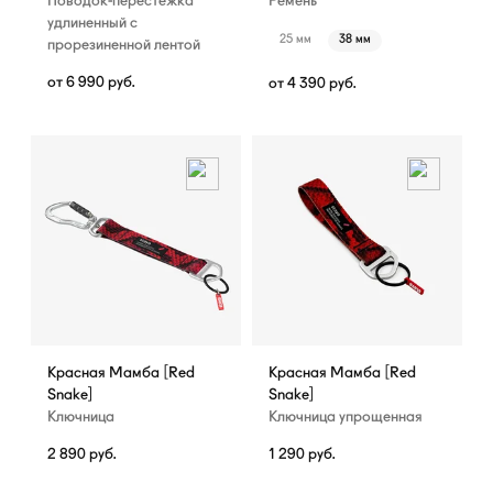
Поводок-перестежка
Ремень
удлиненный с
25 мм
38 мм
прорезиненной лентой
от
6 990
руб.
от
4 390
руб.
Красная Мамба [Red
Красная Мамба [Red
Snake]
Snake]
Ключница
Ключница упрощенная
2 890
руб.
1 290
руб.