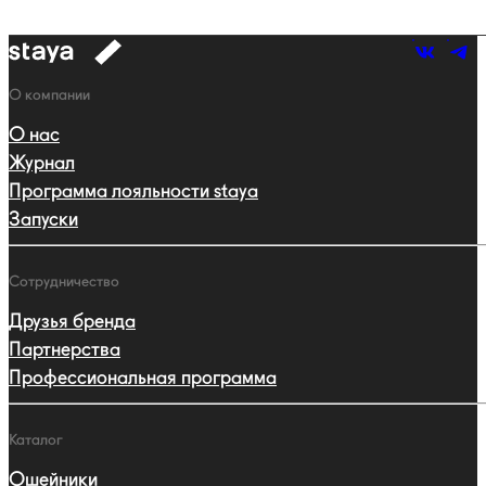
к
навигации
Навигация
О компании
О нас
Журнал
Программа лояльности staya
Запуски
Сотрудничество
Друзья бренда
Партнерства
Профессиональная программа
Каталог
Ошейники