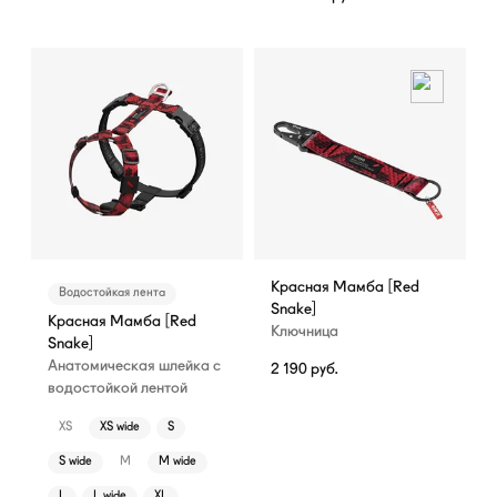
Красная Мамба [Red
Водостойкая лента
Snake]
Красная Мамба [Red
Ключница
Snake]
Анатомическая шлейка с
2 190
руб.
водостойкой лентой
XS
XS wide
S
S wide
M
M wide
L
L wide
XL