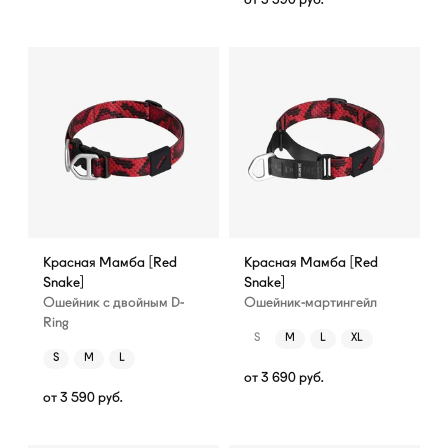
Красная Мамба [Red
Красная Мамба [Red
Snake]
Snake]
Ошейник с двойным D-
Ошейник-мартингейл
Ring
S
M
L
XL
S
M
L
от
3 690
руб.
от
3 590
руб.