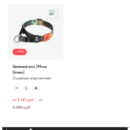
—10%
Зеленый мох [Moss
Green]
Ошейник-мартингейл
M
L
XL
от
3 141
руб.
от
3 490
руб.