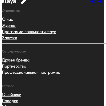
к
навигации
Навигация
О компании
О нас
Журнал
Программа лояльности staya
Запуски
Сотрудничество
Друзья бренда
Партнерства
Профессиональная программа
Каталог
Ошейники
Поводки