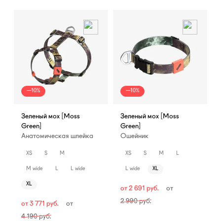
—10%
—10%
Зеленый мох [Moss
Зеленый мох [Moss
Green]
Green]
Анатомическая шлейка
Ошейник
XS
S
M
XS
S
M
L
M wide
L
L wide
L wide
XL
XL
от
2 691
руб.
от
2 990
руб.
от
3 771
руб.
от
4 190
руб.