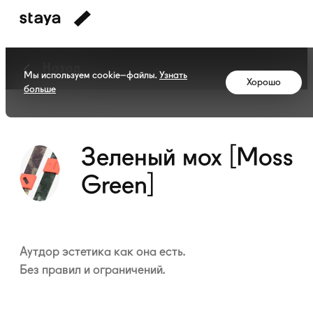
Назад
Мы используем cookie–файлы.
Узнать
Хорошо
больше
Коллекция
Зеленый
мох
[Moss
Зеленый мох [Moss
Green]
Green]
Аутдор эстетика как она есть.
Без правил и ограничений.