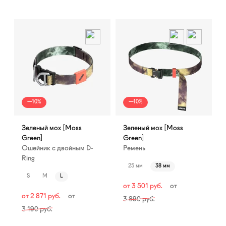
—10%
—10%
Зеленый мох [Moss
Зеленый мох [Moss
Green]
Green]
Ошейник с двойным D-
Ремень
Ring
25 мм
38 мм
S
M
L
от
3 501
руб.
от
от
2 871
руб.
от
3 890
руб.
3 190
руб.