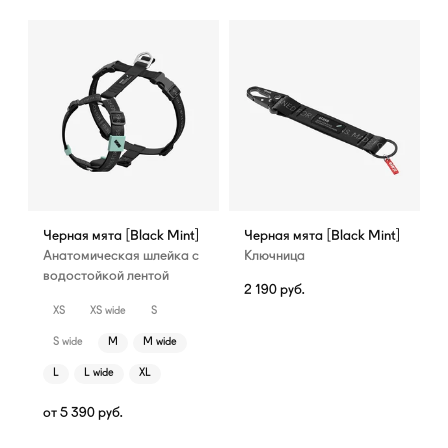
Черная мята [Black Mint]
Черная мята [Black Mint]
Анатомическая шлейка с
Ключница
водостойкой лентой
2 190
руб.
XS
XS wide
S
S wide
M
M wide
L
L wide
XL
от
5 390
руб.