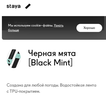
Назад
Мы используем cookie–файлы.
Узнать
Хорошо
больше
Коллекция
Черная
мята
[Black
Черная мята
Mint]
[Black Mint]
Создана для любой погоды. Водостойкая лента
с
TPU-покрытием.