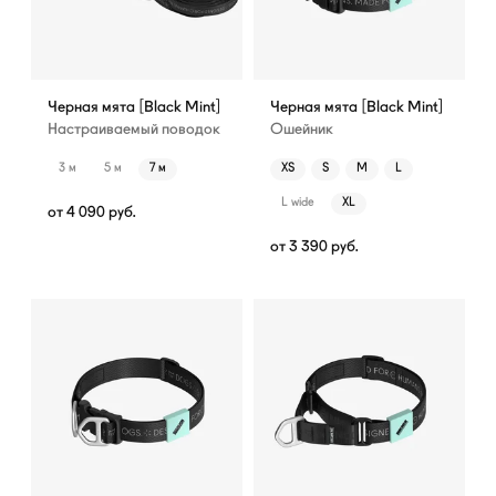
Черная мята [Black Mint]
Черная мята [Black Mint]
Настраиваемый поводок
Ошейник
3 м
5 м
7 м
XS
S
M
L
L wide
XL
от
4 090
руб.
от
3 390
руб.