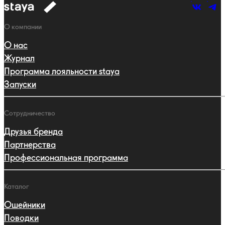
к
навигации
Навигация
О компании
О нас
Журнал
Программа лояльности staya
Запуски
Сотрудничество
Друзья бренда
Партнерства
Профессиональная программа
Каталог
Ошейники
Поводки