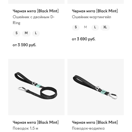
Черная мята [Black Mint]
Черная мята [Black Mint]
Ошейник с двойным D-
Ошейник-мартингейл
Ring
S
M
L
XL
S
M
L
от
3 690
руб.
от
3 590
руб.
Черная мята [Black Mint]
Черная мята [Black Mint]
Поводок 1.5 м
Поводок-водилка