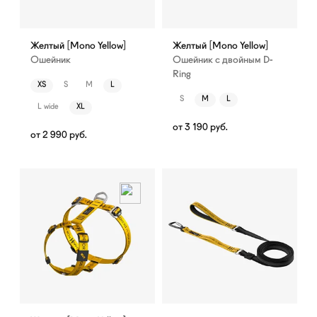
Желтый [Mono Yellow]
Желтый [Mono Yellow]
Ошейник
Ошейник с двойным D-
Ring
XS
S
M
L
S
M
L
L wide
XL
от
3 190
руб.
от
2 990
руб.