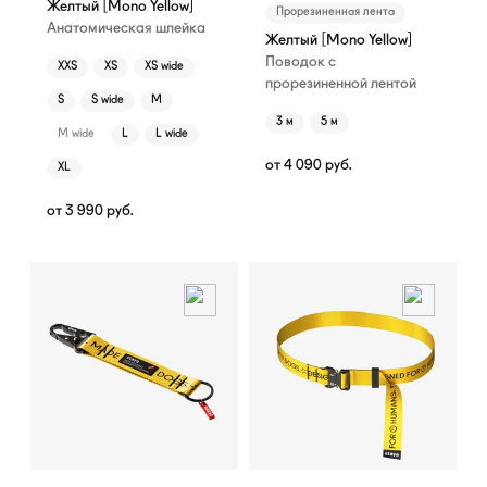
Желтый [Mono Yellow]
Прорезиненная лента
Анатомическая шлейка
Желтый [Mono Yellow]
Поводок с
XXS
XS
XS wide
прорезиненной лентой
S
S wide
M
3 м
5 м
M wide
L
L wide
от
4 090
руб.
XL
от
3 990
руб.