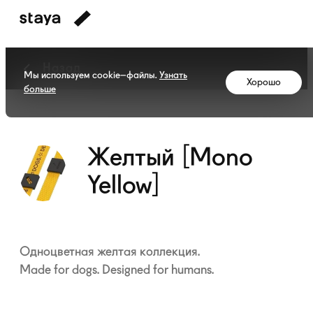
Назад
Мы используем cookie–файлы.
Узнать
Хорошо
больше
Коллекция
Желтый
[Mono
Yellow]
Желтый [Mono
Yellow]
Одноцветная желтая коллекция.
Made for dogs. Designed for humans.