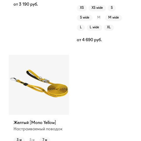
от
3 190
руб.
XS
XS wide
S
S wide
M
M wide
L
L wide
XL
от
4 690
руб.
Желтый [Mono Yellow]
Настраиваемый поводок
3 м
5 м
7 м