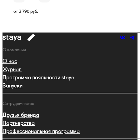
от
3 790
руб.
к
навигации
Навигация
О компании
О нас
Журнал
Программа лояльности staya
Запуски
Сотрудничество
Друзья бренда
Партнерства
Профессиональная программа