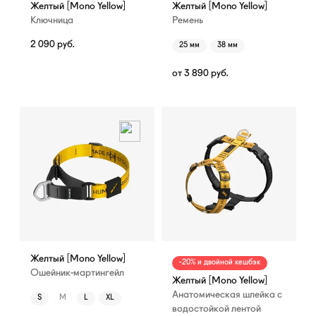
Желтый [Mono Yellow]
Желтый [Mono Yellow]
Ключница
Ремень
2 090
руб.
25 мм
38 мм
от
3 890
руб.
Желтый [Mono Yellow]
-20% и двойной кешбэк
Ошейник-мартингейл
Желтый [Mono Yellow]
Анатомическая шлейка с
S
M
L
XL
водостойкой лентой