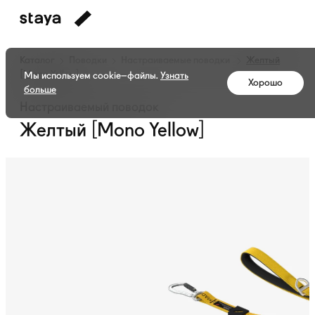
Каталог
Поводки
Настраиваемые поводки
Желтый
[Mono Yellow]
Мы используем cookie–файлы.
Узнать
Хорошо
больше
Настраиваемый поводок
Желтый [Mono Yellow]