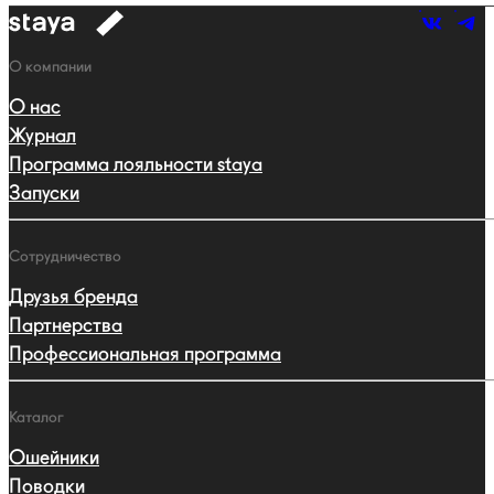
к
навигации
Навигация
О компании
О нас
Журнал
Программа лояльности staya
Запуски
Сотрудничество
Друзья бренда
Партнерства
Профессиональная программа
Каталог
Ошейники
Поводки