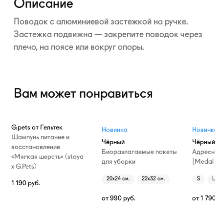
Описание
Поводок с алюминиевой застежкой на ручке.
Застежка подвижна — закрепите поводок через
плечо, на поясе или вокруг опоры.
Вам может понравиться
G.pets от Гельтек
Новинка
Новинка
Шампунь питание и
Чёрный
Чёрный
восстановление
Биоразлагаемые пакеты
Адресни
«Мягкая шерсть» (staya
для уборки
[Medal T
х G.Pets)
20х24 см.
22х32 см.
S
L
1 190
руб.
от
990
руб.
от
1 790