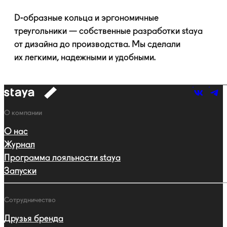
D-образные
кольца и эргономичные
треугольники — собственные разработки staya
от дизайна до производства. Мы сделали
их легкими, надежными и удобными.
к
навигации
Навигация
О компании
О нас
Журнал
Программа лояльности staya
Запуски
Сотрудничество
Друзья бренда