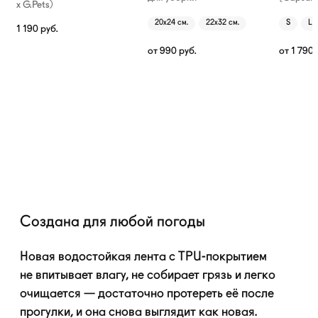
х G.Pets)
20х24 см.
22х32 см.
S
L
1 190
руб.
от
990
руб.
от
1 790
Создана для любой погоды
Новая водостойкая лента с
TPU-покрытием
не впитывает влагу, не собирает грязь и легко
очищается — достаточно протереть её после
прогулки, и она снова выглядит как новая.