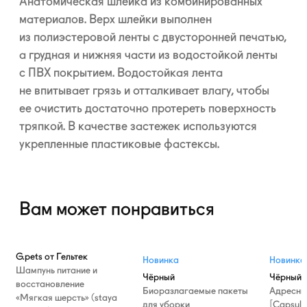
Анатомическая шлейка из комбинированных
материалов. Верх шлейки выполнен
из полиэстеровой ленты с двусторонней печатью,
а грудная и нижняя части из водостойкой ленты
с ПВХ покрытием. Водостойкая лента
не впитывает грязь и отталкивает влагу, чтобы
ее очистить достаточно протереть поверхность
тряпкой. В качестве застежек используются
укрепленные пластиковые фастексы.
Вам может понравиться
G.pets от Гельтек
Новинка
Новинка
Шампунь питание и
Чёрный
Чёрный
восстановление
Биоразлагаемые пакеты
Адресни
«Мягкая шерсть» (staya
для уборки
[Capsule