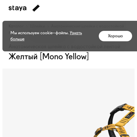
Каталог
Шлейки
Анатомические шлейки с водостойкой
лентой
Желтый [Mono Yellow]
Мы используем cookie–файлы.
Узнать
Хорошо
больше
Анатомическая шлейка с водостойкой лентой
Желтый [Mono Yellow]