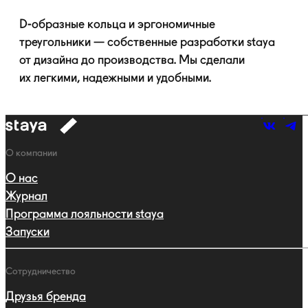
D-образные
кольца и эргономичные
треугольники — собственные разработки staya
от дизайна до производства. Мы сделали
их легкими, надежными и удобными.
к
навигации
Навигация
О компании
О нас
Журнал
Программа лояльности staya
Запуски
Сотрудничество
Друзья бренда