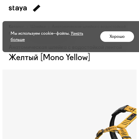
Каталог
Шлейки
Анатомические шлейки с водостойкой
лентой
Желтый [Mono Yellow]
Мы используем cookie–файлы.
Узнать
Хорошо
больше
Анатомическая шлейка с водостойкой лентой
Желтый [Mono Yellow]