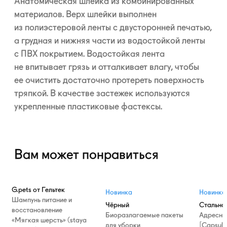
Анатомическая шлейка из комбинированных
материалов. Верх шлейки выполнен
из полиэстеровой ленты с двусторонней печатью,
а грудная и нижняя части из водостойкой ленты
с ПВХ покрытием. Водостойкая лента
не впитывает грязь и отталкивает влагу, чтобы
ее очистить достаточно протереть поверхность
тряпкой. В качестве застежек используются
укрепленные пластиковые фастексы.
Вам может понравиться
G.pets от Гельтек
Новинка
Новинка
Шампунь питание и
Чёрный
Стально
восстановление
Биоразлагаемые пакеты
Адресни
«Мягкая шерсть» (staya
для уборки
[Capsule