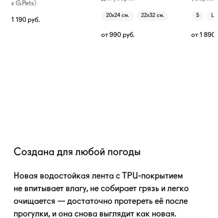
х G.Pets)
20х24 см.
22х32 см.
S
L
1 190
руб.
от
990
руб.
от
1 890
Создана для любой погоды
Новая водостойкая лента с
TPU-покрытием
не впитывает влагу, не собирает грязь и легко
очищается — достаточно протереть её после
прогулки, и она снова выглядит как новая.