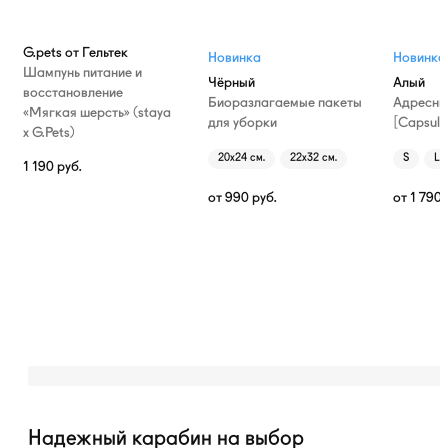
G.pets от Гельтек
Новинка
Новинка
Шампунь питание и
Чёрный
Алый
восстановление
Биоразлагаемые пакеты
Адресни
«Мягкая шерсть» (staya
для уборки
[Capsule
х G.Pets)
20х24 см.
22х32 см.
S
L
1 190
руб.
от
990
руб.
от
1 790
Надежный карабин на выбор