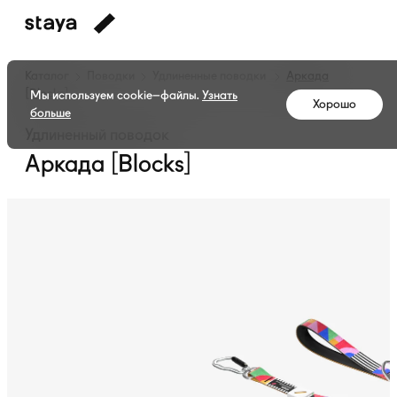
Каталог
Поводки
Удлиненные поводки
Аркада
[Blocks]
Мы используем cookie–файлы.
Узнать
Хорошо
больше
Удлиненный поводок
Аркада [Blocks]