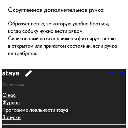
Скругленная дополнительная ручка
Образует петлю, за которую удобно браться,
когда собаку нужно вести рядом.
Силиконовый патч подвижен и фиксирует петлю
в открытом или прижатом состоянии, если ручка
не требуется.
к
навигации
Навигация
О компании
О нас
Журнал
Программа лояльности staya
Запуски