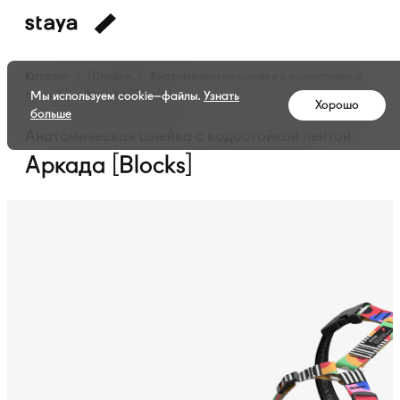
Каталог
Шлейки
Анатомические шлейки с водостойкой
лентой
Аркада [Blocks]
Мы используем cookie–файлы.
Узнать
Хорошо
больше
Анатомическая шлейка с водостойкой лентой
Аркада [Blocks]