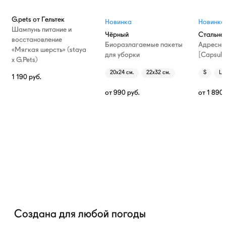
G.pets от Гельтек
Новинка
Новинка
Шампунь питание и
Чёрный
Стально
восстановление
Биоразлагаемые пакеты
Адресни
«Мягкая шерсть» (staya
для уборки
[Capsule
х G.Pets)
20х24 см.
22х32 см.
S
L
1 190
руб.
от
990
руб.
от
1 890
Создана для любой погоды