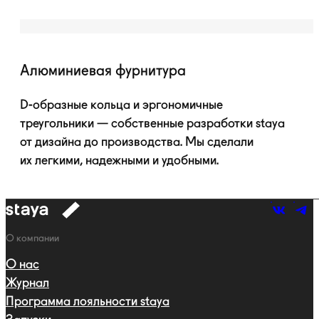
Алюминиевая фурнитура
D-образные
кольца и эргономичные
треугольники — собственные разработки staya
от дизайна до производства. Мы сделали
их легкими, надежными и удобными.
к
навигации
Навигация
О компании
О нас
Журнал
Программа лояльности staya