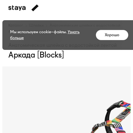
Каталог
Шлейки
Анатомические шлейки с водостойкой
лентой
Аркада [Blocks]
Мы используем cookie–файлы.
Узнать
Хорошо
больше
Анатомическая шлейка с водостойкой лентой
Аркада [Blocks]