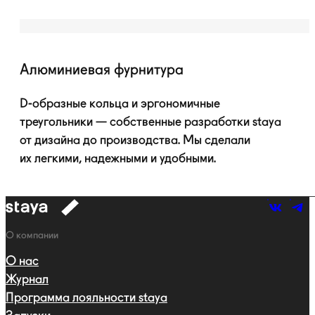
Алюминиевая фурнитура
D-образные
кольца и эргономичные
треугольники — собственные разработки staya
от дизайна до производства. Мы сделали
их легкими, надежными и удобными.
к
навигации
Навигация
О компании
О нас
Журнал
Программа лояльности staya