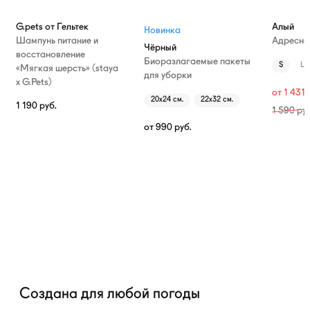
G.pets от Гельтек
Алый
Новинка
Шампунь питание и
Адресни
Чёрный
восстановление
Биоразлагаемые пакеты
S
L
«Мягкая шерсть» (staya
для уборки
х G.Pets)
от
1 431
20х24 см.
22х32 см.
1 190
руб.
1 590
руб
от
990
руб.
Создана для любой погоды