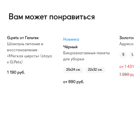
Вам может понравиться
—10%
G.pets от Гельтек
Золотой
Новинка
Шампунь питание и
Адресни
Чёрный
восстановление
Биоразлагаемые пакеты
S
L
«Мягкая шерсть» (staya
для уборки
х G.Pets)
от
1 431
20х24 см.
22х32 см.
1 190
руб.
1 590
руб
от
990
руб.