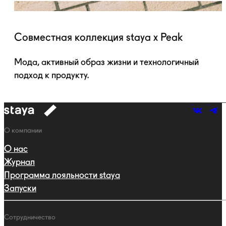
Совместная коллекция staya x Peak
Мода, активный образ жизни и технологичный
подход к продукту.
к
навигации
Навигация
О компании
О нас
Журнал
Программа лояльности staya
Запуски
Сотрудничество