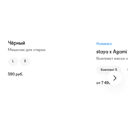
Чёрный
Новинка
Мешочек для стирки
staya x Agami
Комплект мисок н
L
S
Комплект S
К
590
руб.
от
7 490
руб.