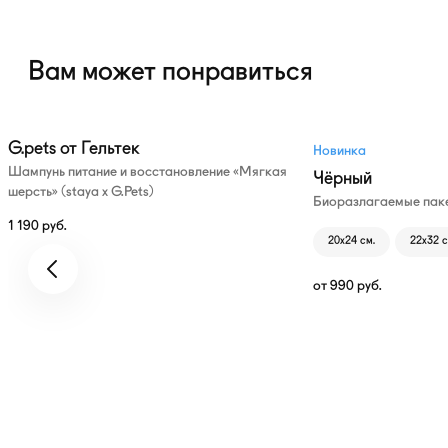
Вам может понравиться
G.pets от Гельтек
Новинка
Шампунь питание и восстановление «Мягкая
Чёрный
шерсть» (staya х G.Pets)
Биоразлагаемые паке
1 190
руб.
20х24 см.
22х32 с
от
990
руб.