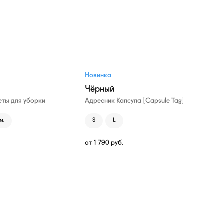
Новинка
Чёрный
ты для уборки
Адресник Капсула [Capsule Tag]
м.
S
L
от
1 790
руб.