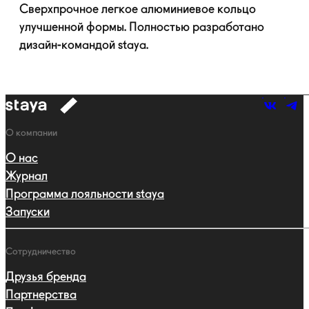
Сверхпрочное легкое алюминиевое кольцо
улучшенной формы. Полностью разработано
дизайн-командой
staya.
к
навигации
Навигация
О компании
О нас
Журнал
Программа лояльности staya
Запуски
Сотрудничество
Друзья бренда
Партнерства