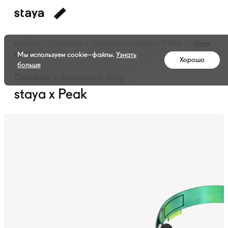
Каталог
Ошейники
Ошейники с двойным
D-Ring
staya
x Peak
Мы используем cookie–файлы.
Узнать
Хорошо
больше
Ошейник с двойным D-Ring
staya x Peak