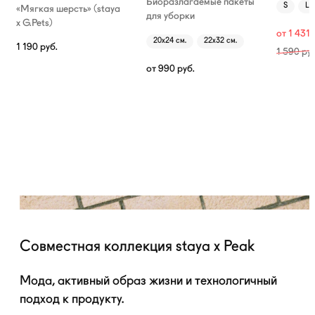
Биоразлагаемые пакеты
S
L
«Мягкая шерсть» (staya
для уборки
х G.Pets)
от
1 431
20х24 см.
22х32 см.
1 190
руб.
1 590
руб
от
990
руб.
Совместная коллекция staya x Peak
Мода, активный образ жизни и технологичный
подход к продукту.