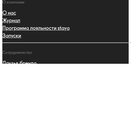
О компании
О нас
Журнал
Программа лояльности staya
Запуски
Сотрудничество
Друзья бренда
Партнерства
Профессиональная программа
Каталог
Ошейники
Поводки
Шлейки
Адресники