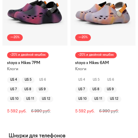
—20%
—20%
-20% и двойной кешбэк
-20% и двойной кешбэк
staya x Hikes 7PM
staya x Hikes 6AM
Клоги
Клоги
US 4
US 5
US 6
US 4
US 5
US 6
US 7
US 8
US 9
US 7
US 8
US 9
US 10
US 11
US 12
US 10
US 11
US 12
5 592
руб.
6 990
руб.
5 592
руб.
6 990
руб.
Шнурки для телефонов