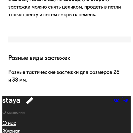
застежки можно снять целиком, продеть в петли
только ленту и затем закрыть ремень.
Разные виды застежек
Разные тактические застежки для размеров 25
и 38 мм.
к
навигации
Навигация
О компании
О нас
Журнал