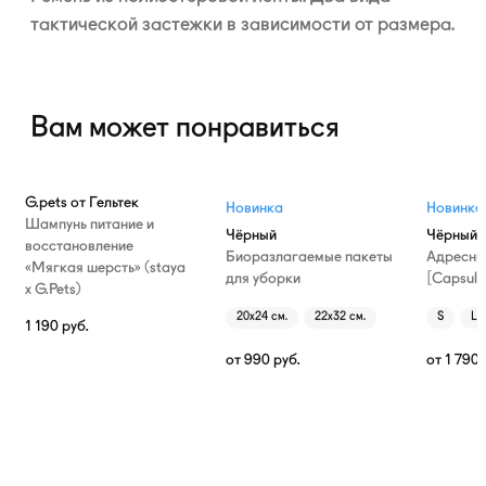
тактической застежки в зависимости от размера.
Вам может понравиться
G.pets от Гельтек
Новинка
Новинка
Шампунь питание и
Чёрный
Чёрный
восстановление
Биоразлагаемые пакеты
Адресни
«Мягкая шерсть» (staya
для уборки
[Capsule
х G.Pets)
20х24 см.
22х32 см.
S
L
1 190
руб.
от
990
руб.
от
1 790