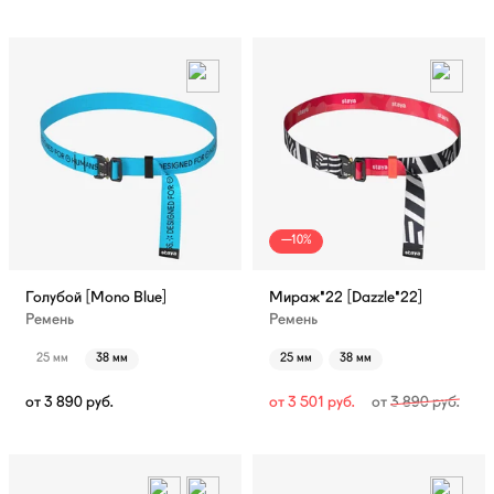
—10%
Голубой [Mono Blue]
Мираж'22 [Dazzle'22]
Ремень
Ремень
25 мм
38 мм
25 мм
38 мм
от
3 890
руб.
от
3 501
руб.
от
3 890
руб.