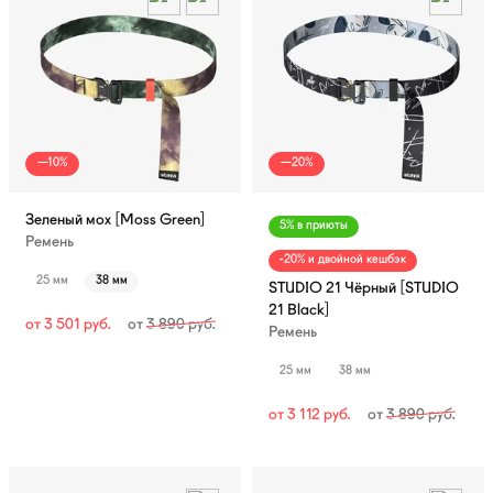
—10%
—20%
Зеленый мох [Moss Green]
5% в приюты
Ремень
-20% и двойной кешбэк
25 мм
38 мм
STUDIO 21 Чёрный [STUDIO
21 Black]
от
3 501
руб.
от
3 890
руб.
Ремень
25 мм
38 мм
от
3 112
руб.
от
3 890
руб.