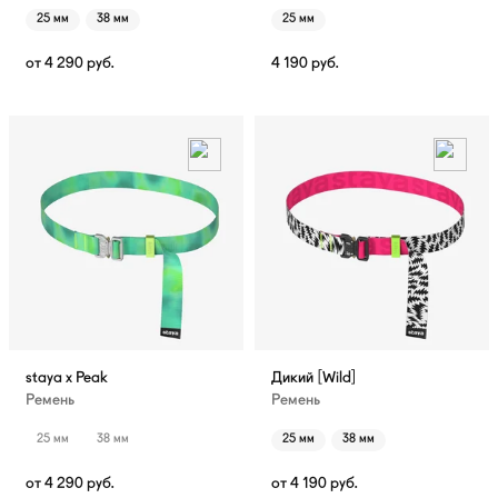
25 мм
38 мм
25 мм
от
4 290
руб.
4 190
руб.
staya x Peak
Дикий [Wild]
Ремень
Ремень
25 мм
38 мм
25 мм
38 мм
от
4 290
руб.
от
4 190
руб.