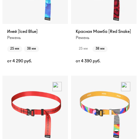
Иней [Iced Blue]
Красная Мамба [Red Snake]
Ремень
Ремень
25 мм
38 мм
25 мм
38 мм
от
4 290
руб.
от
4 390
руб.