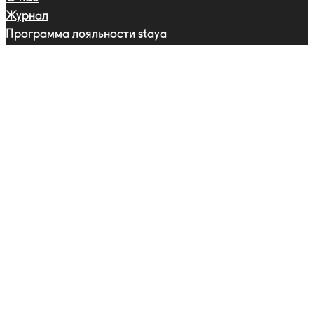
Журнал
Программа лояльности staya
Запуски
Сотрудничество
Друзья бренда
Партнерства
Профессиональная программа
Каталог
Ошейники
Поводки
Шлейки
Адресники
Одежда
Сертификаты