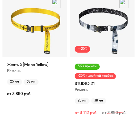
—20%
Желтый [Mono Yellow]
5% в приюты
Ремень
-20% и двойной кешбэк
25 мм
38 мм
STUDIO 21
Ремень
от
3 890
руб.
25 мм
38 мм
от
3 112
руб.
от
3 890
руб.