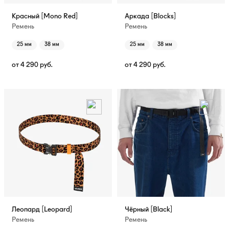
Красный [Mono Red]
Аркада [Blocks]
Ремень
Ремень
25 мм
38 мм
25 мм
38 мм
от
4 290
руб.
от
4 290
руб.
Леопард [Leopard]
Чёрный [Black]
Ремень
Ремень